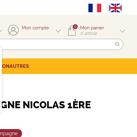
0
Mon compte
Mon panier
0
article
TION
AUTRES
GNE NICOLAS 1ÈRE
T
mpagne