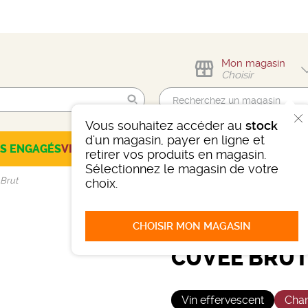
Mon magasin
Choisir
Vous souhaitez accéder au
stock
Trouvez-moi !
d'un magasin, payer en ligne et
ES ENGAGÉS
VINS
CHAMPAGNES
SPIRITUEUX
BIÈRES
SÉLEC
retirer vos produits en magasin.
Sélectionnez le magasin de votre
Brut
choix.
CHOISIR MON MAGASIN
1/2 CHAMPA
CUVÉE BRU
Vin effervescent
Cha