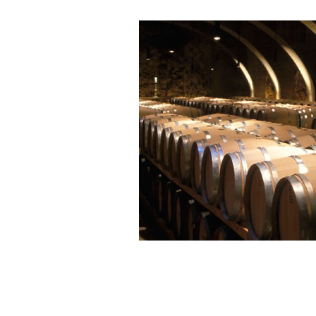
sélectionnés pour ce
Champagne 
gamme
.
Vinification:
Elaboré en Mé
Champenoise, il est assemblé à
chardonnay et 35% de pinot noir.