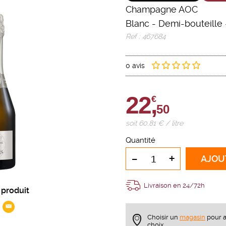
Champagne AOC
Blanc
-
Demi-bouteille
Ref : 467684
0 avis
22,
€
50
soit 60,81 € / litre
Quantité
-
+
AJOU
Livraison en 24/72h
 produit
Choisir un
magasin
pour a
choix