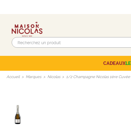
CADEAUX
L
Beaujolais-Mâconnais
AUTRES CAVES NICOLAS
SÉLECTION DU MOMENT
Accueil
Marques
Nicolas
1/2 Champagne Nicolas 1ère Cuvée 