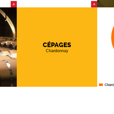
+
+
haut de
thode
 65% de
CÉPAGES
Chardonnay
Char