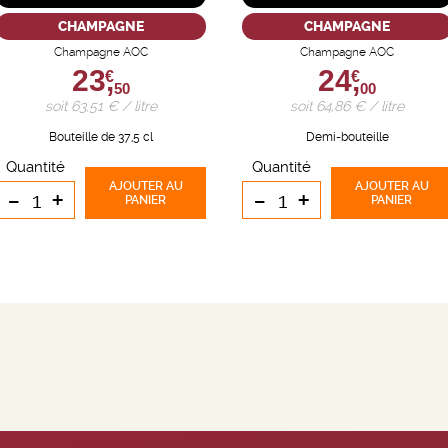
CHAMPAGNE
CHAMPAGNE
Champagne AOC
Champagne AOC
23,
24,
€
€
50
00
soit 63,51 € / litre
soit 64,86 € / litre
Bouteille de 37,5 cl
Demi-bouteille
Quantité
Quantité
AJOUTER
AU
AJOUTER
AU
-
+
-
+
PANIER
PANIER