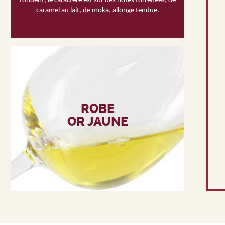
fondent, le caractère est sur des notes torréfiées, de
caramel au lait, de moka, allonge tendue.
ROBE
OR JAUNE