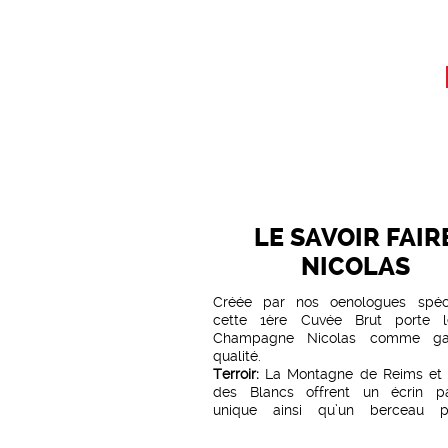
LE SAVOIR FAIR
NICOLAS
Créée par nos oenologues spécia
cette 1ère Cuvée Brut porte 
Champagne Nicolas
comme ga
qualité.
Terroir:
La Montagne de Reims et 
des Blancs offrent un écrin p
unique ainsi qu’un berceau p
production de pinot noir et chardon
Viticulture:
Plusieurs grands cr