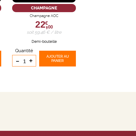
CHAMPAGNE
Champagne AOC
22,
€
00
soit 59,46 € / litre
Demi-bouteille
Quantité
AJOUTER
AU
-
+
PANIER