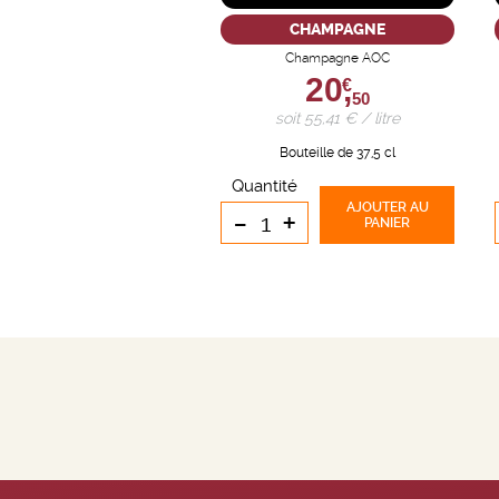
CHAMPAGNE
Champagne AOC
20,
€
50
soit 55,41 € / litre
Bouteille de 37,5 cl
Quantité
AJOUTER
AU
-
+
PANIER