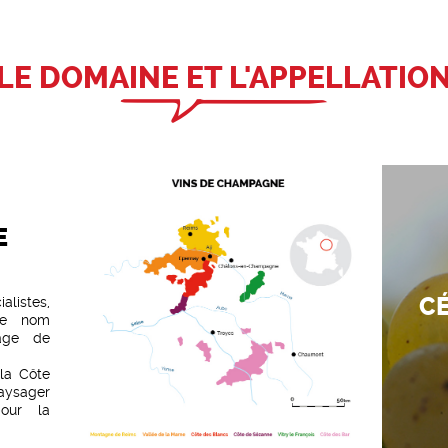
LE DOMAINE ET L'APPELLATIO
E
CÉ
listes,
le nom
ge de
la Côte
aysager
our la
nay.
us sont