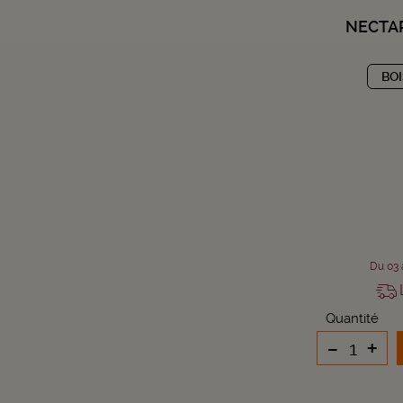
NECTA
BO
Du 03 
L
Quantité
-
+