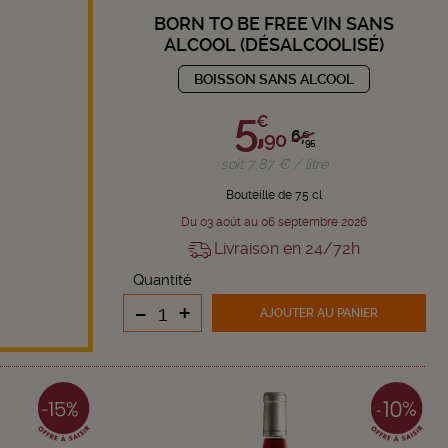
BORN TO BE FREE VIN SANS
ALCOOL (DÉSALCOOLISÉ)
BOISSON SANS ALCOOL
5,
€
6,
90
€
95
soit 7,87 € / litre
Bouteille de 75 cl
Du 03 août au 06 septembre 2026
Livraison en 24/72h
Quantité
-
+
AJOUTER
AU PANIER