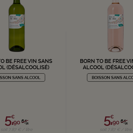
O BE FREE VIN SANS
BORN TO BE FREE V
L (DÉSALCOOLISÉ)
ALCOOL (DÉSALCOO
ISSON SANS ALCOOL
BOISSON SANS ALC
5,
5,
€
€
6,
6,
90
90
€
€
95
95
soit 7,87 € / litre
soit 7,87 € / litre