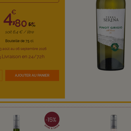
4,
€
80
5,
€
70
soit 6,4 € / litre
Bouteille de 75 cl
3 août au 06 septembre 2026
Livraison en 24/72h
AJOUTER
AU PANIER