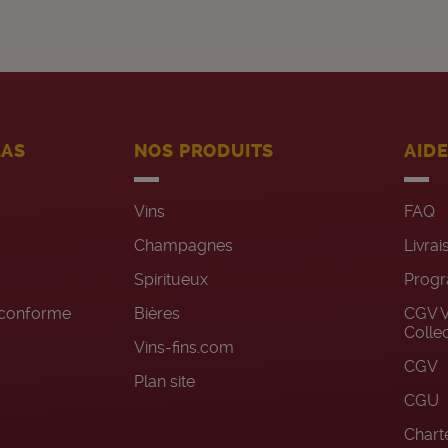
LAS
NOS PRODUITS
AID
Vins
FAQ
Champagnes
Livrai
Spiritueux
Progr
n conforme
Bières
CGV V
Colle
Vins-fins.com
CGV
Plan site
CGU
Charte