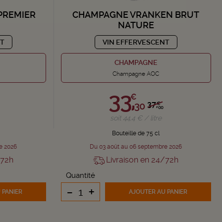
PREMIER
CHAMPAGNE VRANKEN BRUT
NATURE
NT
VIN EFFERVESCENT
CHAMPAGNE
Champagne AOC
33,
€
37,
30
€
00
soit 44,4 € / litre
Bouteille de 75 cl
e 2026
Du 03 août au 06 septembre 2026
/72h
Livraison en 24/72h
Quantité
-
+
 PANIER
AJOUTER
AU PANIER