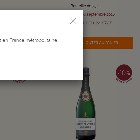
Bouteille de 75 cl
e 2026
Du 03 août au 06 septembre 2026
/72h
Livraison en 24/72h
Quantité
-
+
t en France métropolitaine.
 PANIER
AJOUTER
AU PANIER