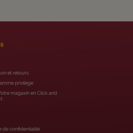
ES
son et retours
amme privilège
otre magasin en Click and
ct
 de confidentialité