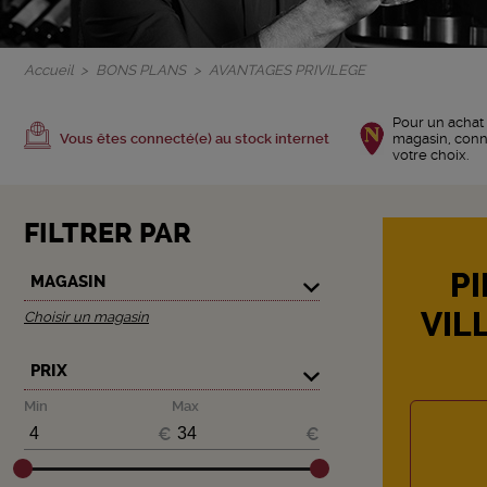
Accueil
BONS PLANS
AVANTAGES PRIVILEGE
Pour un achat 
Vous êtes connecté(e) au stock internet
magasin, con
votre choix.
FILTRER PAR
PI
MAGASIN
VIL
Choisir un magasin
PRIX
Min
Max
€
€