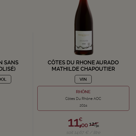
IN SANS
CÔTES DU RHONE AURADO
LISÉ)
MATHILDE CHAPOUTIER
OOL
VIN
RHÔNE
Côtes Du Rhône AOC
2024
11,
€
12,
00
€
30
soit 14,67 € / litre