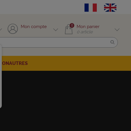
0
Mon compte
Mon panier
0
article
TION
AUTRES