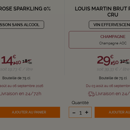
ROSE SPARKLING 0%
LOUIS MARTIN BRUT 
CRU
ISSON SANS ALCOOL
VIN EFFERVESCE
CHAMPAGNE
Champagne AOC
14,
29,
€
€
18,
32,
40
50
€
€
00
80
soit 19,73 € / litre
soit 39,33 € / litre
Bouteille de 75 cl
Bouteille de 75 cl
août au 06 septembre 2026
Du 03 août au 06 septembr
ivraison en 24/72h
Livraison en 24
Quantité
-
+
AJOUTER
AU PANIER
AJOUTER
AU