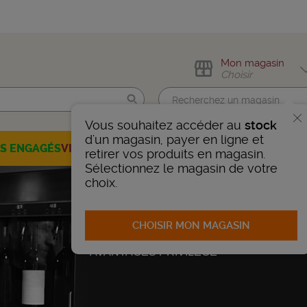
Mon magasin
Choisir
Vous souhaitez accéder au
stock
Trouvez-moi !
d'un magasin, payer en ligne et
ES ENGAGÉS
VINS
CHAMPAGNES
SPIRITUEUX
BIÈRES
SÉLEC
retirer vos produits en magasin.
Sélectionnez le magasin de votre
choix.
CHOISIR MON MAGASIN
AVANTAGES PRIVILEGE