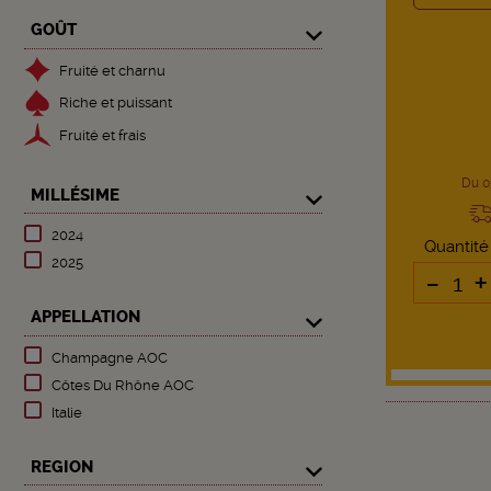
GOÛT
Fruité et charnu
Riche et puissant
Fruité et frais
Du 0
MILLÉSIME
2024
Quantité
2025
-
+
APPELLATION
Champagne AOC
Côtes Du Rhône AOC
Italie
REGION