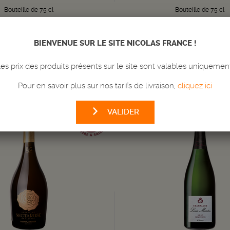
Bouteille de 75 cl
Bouteille de 75 cl
août au 06 septembre 2026
Du 03 août au 06 septembr
ivraison en 24/72h
Livraison en 24
BIENVENUE SUR LE SITE NICOLAS FRANCE !
Quantité
-
+
s prix des produits présents sur le site sont valables uniquemen
AJOUTER
AU PANIER
AJOUTER
AU
Pour en savoir plus sur nos tarifs de livraison,
cliquez ici
VALIDER