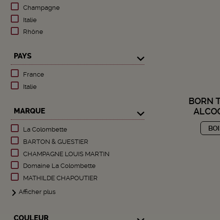
Champagne
Italie
Rhône
PAYS
France
Italie
BORN T
ALCOO
MARQUE
BO
La Colombette
BARTON & GUESTIER
CHAMPAGNE LOUIS MARTIN
Domaine La Colombette
MATHILDE CHAPOUTIER
Afficher plus
COULEUR