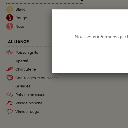
Blanc
Du 03 
Rouge
L
Rosé
Quantité
-
+
Nous vous informons que le
ALLIANCE
Poisson grillé
Apéritif
Charcuterie
Coquillages et crustacés
Grillades
Poisson en sauce
Viande blanche
Viande rouge