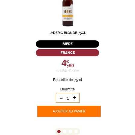
LYDERIC BLONDE 75CL
BIÈRE
FRANCE
4,
€
90
soit 6,53 € / litre
Bouteille de 75 cl
Quantité
-
+
AJOUTER
AU PANIER