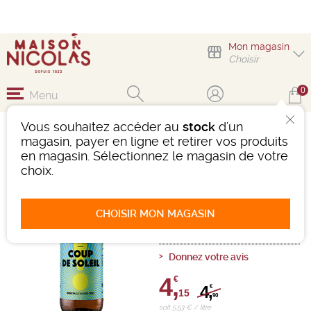
Mon magasin
Choisir
0
Menu
Vous souhaitez accéder au
stock
d'un
TANDEM COUP
magasin, payer en ligne et retirer vos produits
DOUBLE IPA 75 CL
en magasin. Sélectionnez le magasin de votre
choix.
Bière
France
Blonde
-
Bouteille de 75 cl
- 7,5°
Ref : 494131
CHOISIR MON MAGASIN
0 avis
Donnez votre avis
4,
€
4,
€
15
90
soit 5,53 € / litre