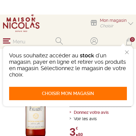
Mon magasin
Choisir
0
Menu
Vous souhaitez accéder au
stock
d'un
PALAZZU IMMORTELLE
magasin, payer en ligne et retirer vos produits
33CL
en magasin. Sélectionnez le magasin de votre
choix.
Bière
Corse
Blonde
-
Bouteille de 33 cl
- 4,6°
Ref : 490028
CHOISIR MON MAGASIN
1 avis
Donnez votre avis
Voir les avis
3,
€
80