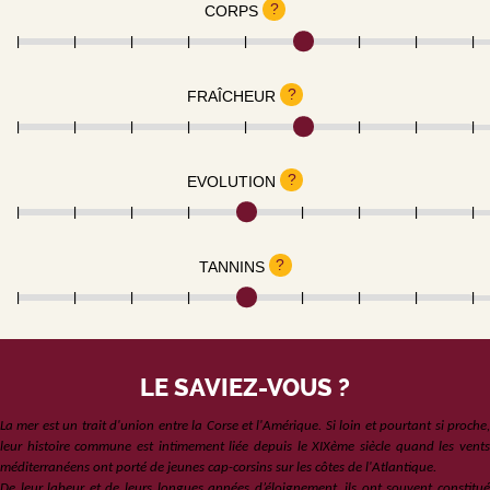
?
CORPS
?
FRAÎCHEUR
?
EVOLUTION
?
TANNINS
LE SAVIEZ-VOUS ?
La mer est un trait d'union entre la Corse et l'Amérique. Si loin et pourtant si proche,
leur histoire commune est intimement liée depuis le XIXème siècle quand les vents
méditerranéens ont porté de jeunes cap-corsins sur les côtes de l'Atlantique.
De leur labeur et de leurs longues années d’éloignement, ils ont souvent constitué