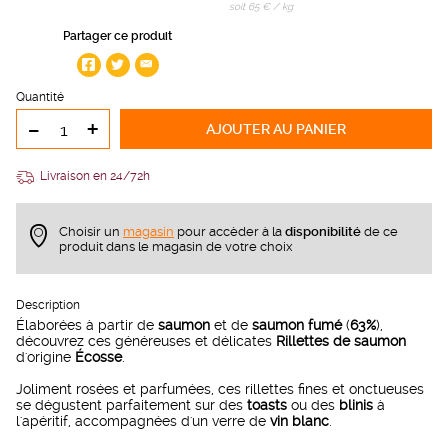
soit 65 € / kg
Partager ce produit
Quantité
-
+
AJOUTER
AU PANIER
Livraison en 24/72h
Choisir un
magasin
pour accèder à la
disponibilité
de ce
produit dans le magasin de votre choix
Description
Élaborées à partir de
saumon
et de
saumon fumé
(
63%
),
découvrez ces généreuses et délicates
Rillettes de saumon
d'origine
Écosse
.
Joliment rosées et parfumées, ces rillettes fines et onctueuses
se dégustent parfaitement sur des
toasts
ou des
blinis
à
l'apéritif, accompagnées d'un verre de
vin blanc
.