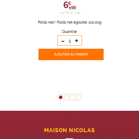
6,
€
90
soit 69 € / kg
Poids net/ Poids net égoutté: 100,00g
Quantité
-
+
AJOUTER
AU PANIER
MAISON NICOLAS