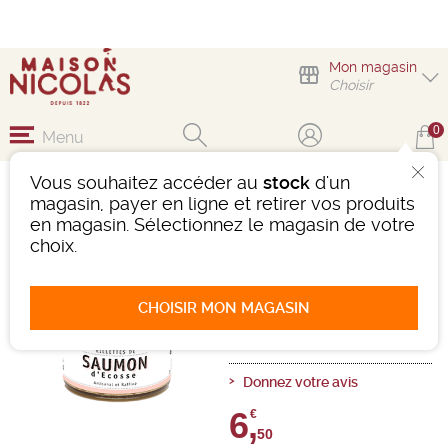
Mon magasin
Choisir
0
Menu
Vous souhaitez accéder au
stock
d'un
RILLETTES SAUMON
magasin, payer en ligne et retirer vos produits
ÉCOSSE 100GR
en magasin. Sélectionnez le magasin de votre
choix.
Epicerie
Poids net/ Poids net égoutté:
100,00g
CHOISIR MON MAGASIN
Ref : 500395
0 avis
Donnez votre avis
6,
€
50