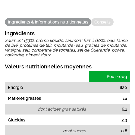
Ingrédients & informations nutritionnelles
Conseils
Ingrédients
Saumon* (53%), crème liquide, saumon* fumé (10%), eau, farine
de blé, protéines de lait, moutarde (eau, graines de moutarde,
vinaigre, sel), concentré de tomates, sel de Guérande, poivre,
coriandre, piment doux.
Valeurs nutritionnelles moyennes
Pour 100g
Energie
820
Matières grasses
14
dont acides gras saturés
6.1
Glucides
2.3
dont sucres
0.8