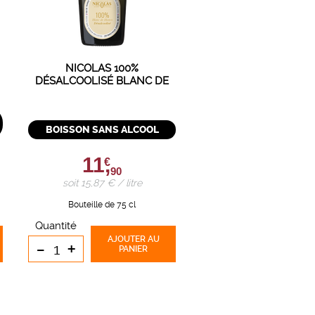
NICOLAS 100%
DÉSALCOOLISÉ BLANC DE
BLANCS
BOISSON SANS ALCOOL
11,
€
90
soit 15,87 € / litre
Bouteille de 75 cl
Quantité
AJOUTER
AU
-
+
PANIER