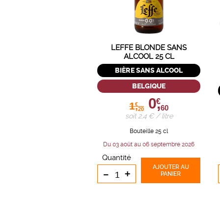
LEFFE BLONDE SANS
ALCOOL 25 CL
BIÈRE SANS ALCOOL
BELGIQUE
0,
€
1,
€
60
20
soit 2,4 € / litre
Bouteille 25 cl
Du 03 août au 06 septembre 2026
Quantité
AJOUTER
AU
-
+
PANIER