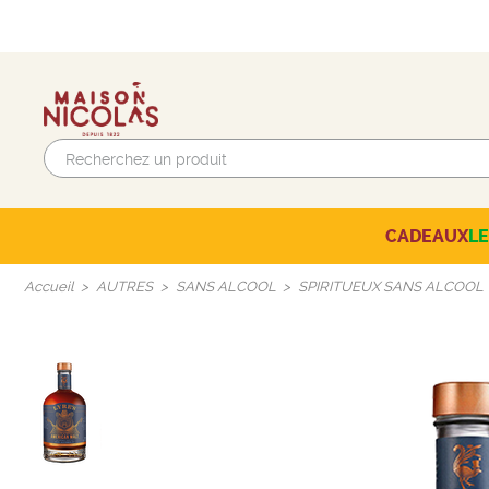
CADEAUX
L
Beaujolais-Mâconnais
AUTRES CAVES NICOLAS
SÉLECTION DU MOMENT
Accueil
AUTRES
SANS ALCOOL
SPIRITUEUX SANS ALCOOL