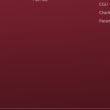
CGU
Charte
Param