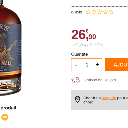
0 avis
26,
€
90
soit 38,43 € / litre
Quantité
-
+
AJOU
Livraison en 24/72h
Choisir un
magasin
pour a
choix
 produit