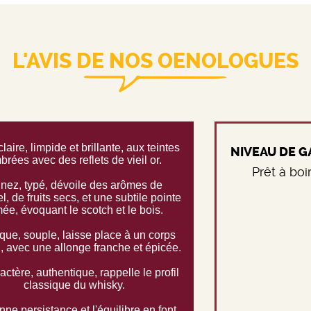
L'AVIS DE NOS OENOLOGUES
laire, limpide et brillante, aux teintes
NIVEAU DE 
brées avec des reflets de vieil or.
Prêt à boi
 nez, typé, dévoile des arômes de
, de fruits secs, et une subtile pointe
ée, évoquant le scotch et le bois.
aque, souple, laisse place à un corps
 avec une allonge franche et épicée.
actère, authentique, rappelle le profil
classique du whisky.
nne persistance et l'équilibre en font