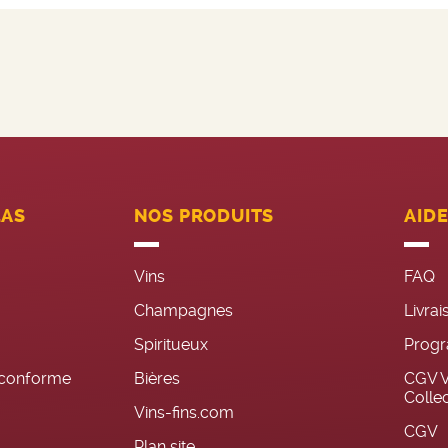
LAS
NOS PRODUITS
AID
Vins
FAQ
Champagnes
Livrai
Spiritueux
Progr
n conforme
Bières
CGV V
Colle
Vins-fins.com
CGV
Plan site