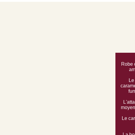
Robe c
am
Le
caramel
fum
L'att
moyen,
Le car
La bo