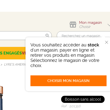
Mon magasin
Choisir
Vous souhaitez accéder au
stock
Trouvez-moi !
d'un magasin, payer en ligne et
ES ENGAGÉS
VINS
CHAMPAGNES
SPIRITUEUX
BIÈRES
SÉLEC
retirer vos produits en magasin.
Sélectionnez le magasin de votre
LYRE'S AMERICAN MALT BOURBON
choix.
CHOISIR MON MAGASIN
LYRE'S AME
Boisson sans alcool
Ref : 501356