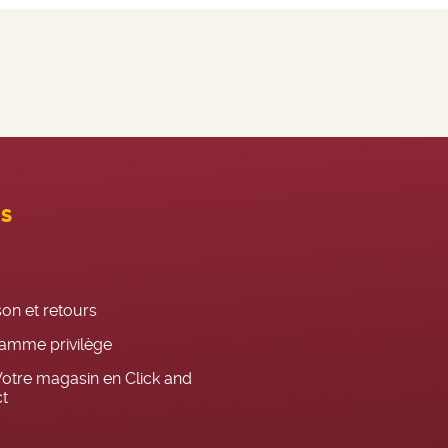
ES
son et retours
amme privilège
otre magasin en Click and
ct