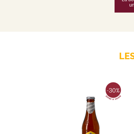
un
LE