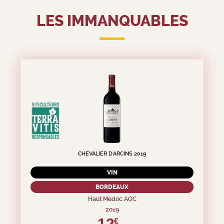
LES IMMANQUABLES
CHEVALIER D'ARCINS 2019
VIN
BORDEAUX
Haut Medoc AOC
2019
12,
€