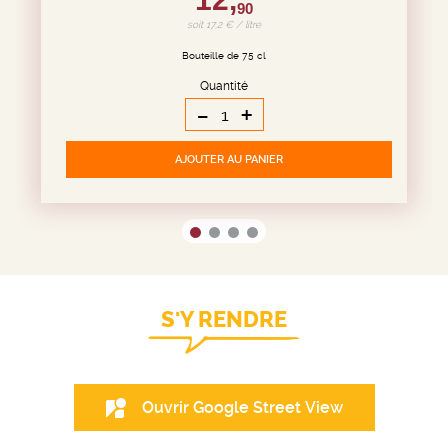
90
soit 17,2 € / litre
Bouteille de 75 cl
Quantité
-
+
AJOUTER
AU PANIER
S'Y RENDRE
Ouvrir Google Street View