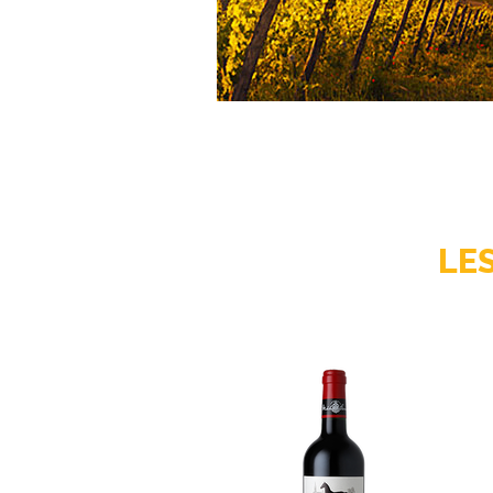
fruits noirs
.
Les
tanins fins
et bien intégrés, alli
acidité vive, assurent un
long pote
garde
, supérieur à
10 ans
. Un
m
exceptionnel
.
LE