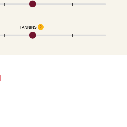
?
TANNINS
N