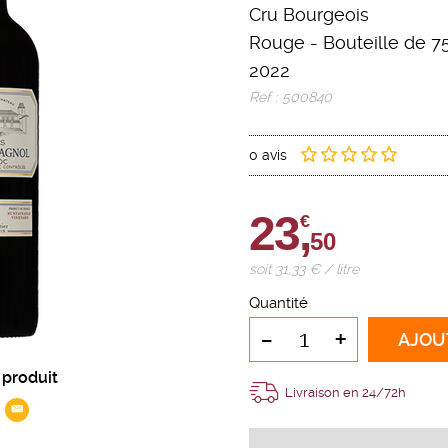
Cru Bourgeois
Rouge
-
Bouteille de 75
2022
Ref : 500840
0 avis
23,
€
50
soit 31,33 € / litre
Quantité
-
+
AJOU
 produit
Livraison en 24/72h