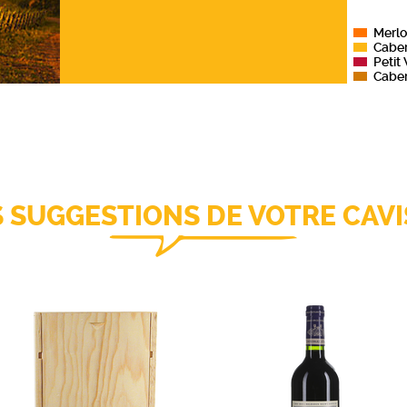
Merlo
és à une
Caber
ntiel de
Petit
illésime
Cabe
S SUGGESTIONS DE VOTRE CAVI