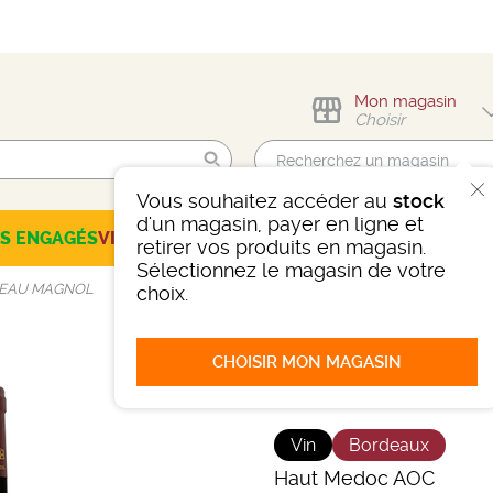
Mon magasin
Choisir
Vous souhaitez accéder au
stock
Trouvez-moi !
d'un magasin, payer en ligne et
ES ENGAGÉS
VINS
CHAMPAGNES
SPIRITUEUX
BIÈRES
SÉLEC
retirer vos produits en magasin.
Sélectionnez le magasin de votre
EAU MAGNOL
choix.
CHOISIR MON MAGASIN
CHÂTEAU M
Vin
Bordeaux
Haut Medoc AOC