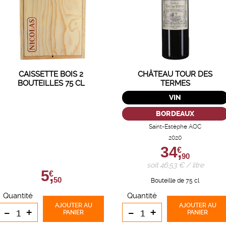
CAISSETTE BOIS 2
CHÂTEAU TOUR DES
BOUTEILLES 75 CL
TERMES
VIN
BORDEAUX
Saint-Estèphe AOC
2020
34,
€
90
soit 46,53 € / litre
5,
€
50
Bouteille de 75 cl
Quantité
Quantité
AJOUTER
AU
AJOUTER
AU
-
+
-
+
PANIER
PANIER