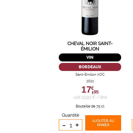
CHEVAL NOIR SAINT-
ÉMILION
VIN
BORDEAUX
Saint-Emilion AOC
2022
17,
€
95
soit 23,93 € / litre
Bouteille de 75 cl
Quantité
AJOUTER
AU
-
+
PANIER