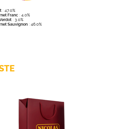
t
: 47.0%
net Franc
: 4.0%
 Verdot
: 3.0%
rnet Sauvignon
: 46.0%
STE