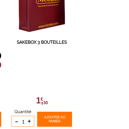
SAKEBOX 3 BOUTEILLES
1,
€
30
Quantité
AJOUTER
AU
-
+
PANIER