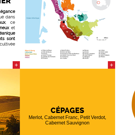
IER
légance
tué dans
aux
, ce
neux
et
éanique
ts sont
ltivée
érence
elle des
+
+
uent :
entation
°C
avec
entation
 mois en
CÉPAGES
s (dont
tense
et
Merlot, Cabernet Franc, Petit Verdot,
mplexes
Cabernet Sauvignon
btiles
tion en