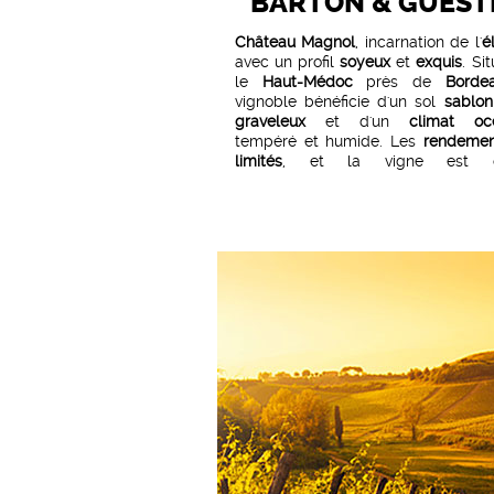
BARTON & GUEST
Château Magnol
, incarnation de l'
é
avec un profil
soyeux
et
exquis
. Si
le
Haut-Médoc
près de
Borde
vignoble bénéficie d'un sol
sablon
graveleux
et d'un
climat oc
tempéré et humide. Les
rendemen
limités
, et la vigne est cu
manuellement avec une interf
minimale dans la maturation natur
raisins.
Les étapes de
vinification
incl
éraflage,
tri optique
, foulage, ferm
alcoolique contrôlée entre
22 et 26
délestage
et
remontage
, puis ferm
malolactique
.
Le vin est ensuite élevé pendant
12
barriques françaises
de 350 litre
30% de bois neuf
). La
robe rubis in
soutenue, les arômes riches et co
avec des
notes d'épices
su
témoignent d'une belle
concentra