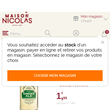
Mon magasin
Choisir
0
Menu
Vous souhaitez accéder au
stock
d'un
GINGER ALE
magasin, payer en ligne et retirer vos produits
FENTIMANS 20 CL
en magasin. Sélectionnez le magasin de votre
choix.
Boisson sans alcool
Ref : 482922
CHOISIR MON MAGASIN
0 avis
Donnez votre avis
1,
€
99
soit 9,95 € / litre