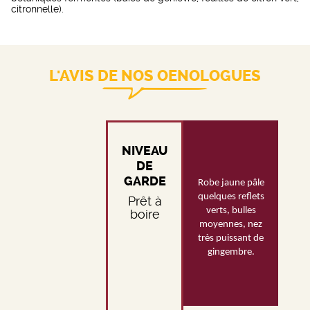
citronnelle).
L'AVIS DE NOS OENOLOGUES
NIVEAU
DE
GARDE
Robe jaune pâle
quelques reflets
Prêt à
verts, bulles
boire
moyennes, nez
très puissant de
gingembre.