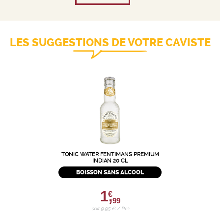
LES SUGGESTIONS DE VOTRE CAVISTE
TONIC WATER FENTIMANS PREMIUM
INDIAN 20 CL
BOISSON SANS ALCOOL
1,
€
99
soit 9,95 € / litre