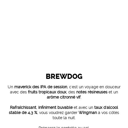
BREWDOG
Un
maverick des IPA de session
, c'est un voyage en douceur
avec des
fruits tropicaux doux
, des
notes résineuses
et un
arôme citronné vif
.
Rafraîchissant
,
infiniment buvable
et avec un
taux d'alcool
stable de 4,3 %
, vous voudrez garder
Wingman
à vos côtés
toute la nuit.
Préparez le contrôle au sol.