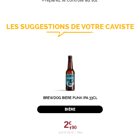
LES SUGGESTIONS DE VOTRE CAVISTE
BREWDOG BIÈRE PUNK IPA 33CL
BIÈRE
2,
€
90
soit 8,79 € / litre