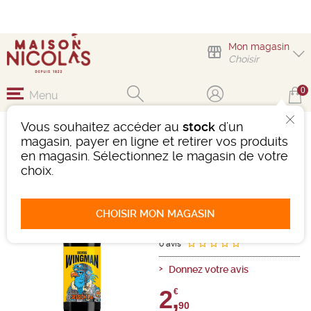
Mon magasin
Choisir
0
Menu
Vous souhaitez accéder au
stock
d'un
BREWDOG WINGMAN
magasin, payer en ligne et retirer vos produits
BIÈRE SESSION IPA
en magasin. Sélectionnez le magasin de votre
33CL
choix.
Bière
Ecosse
Blonde
-
Bouteille de 33 cl
- 4,3°
CHOISIR MON MAGASIN
Ref : 504837
0 avis
Donnez votre avis
2,
€
90