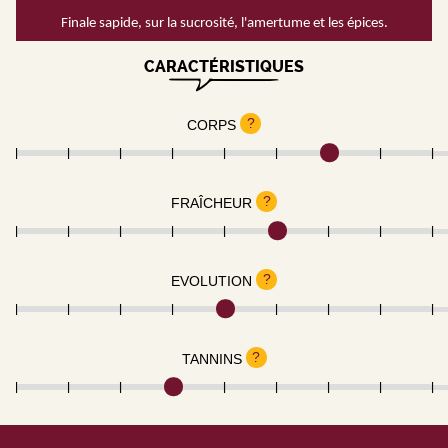
Finale sapide, sur la sucrosité, l'amertume et les épices.
CARACTÉRISTIQUES
?
CORPS
?
FRAÎCHEUR
?
EVOLUTION
?
TANNINS