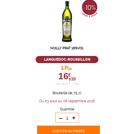
NOILLY PRAT 18%VOL
LANGUEDOC-ROUSSILLON
17,
€
90
16,
€
10
soit 21,47 € / litre
Bouteille de 75 cl
Du 03 août au 06 septembre 2026
Quantité
-
+
AJOUTER
AU PANIER