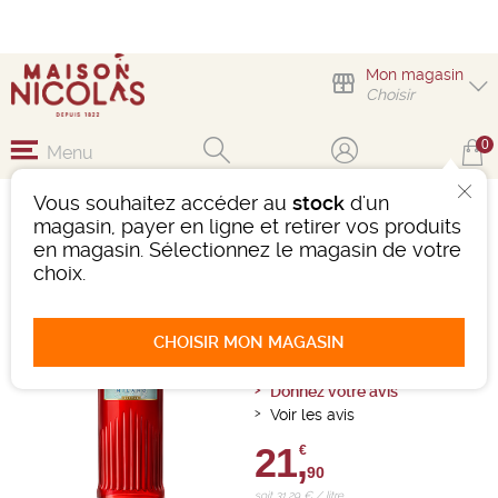
Mon magasin
Choisir
0
Menu
Vous souhaitez accéder au
stock
d'un
CAMPARI BITTER
magasin, payer en ligne et retirer vos produits
en magasin. Sélectionnez le magasin de votre
Bitter
Italie
choix.
-
Bouteille 70 cL
- 25°
Ref : 144501
CHOISIR MON MAGASIN
1 avis
Donnez votre avis
Voir les avis
21,
€
90
soit 31,29 € / litre