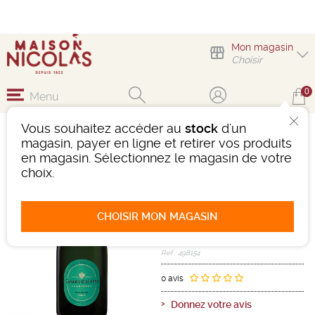
Mon magasin
Choisir
0
Menu
Vous souhaitez accéder au
stock
d'un
MAGNUM CANARD-
magasin, payer en ligne et retirer vos produits
DUCHÊNE CUVÉE
en magasin. Sélectionnez le magasin de votre
LÉONIE
choix.
Vin effervescent
Champagne
CHOISIR MON MAGASIN
Champagne AOC
Blanc
-
Magnum (1,5L)
- 12°
Ref : 498154
0 avis
Donnez votre avis