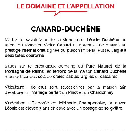
LE DOMAINE ET L'APPELLATION
CANARD-DUCHÊNE
Mariez le
savoir-faire
de la vigneronne
Léonie Duchêne
au
talent du tonnelier
Victor Canard
et obtenez une maison au
prestige international
signée du blason impérial Russe, l’
aigle à
deux têtes couronné
.
Situés sur le prestigieux domaine du
Parc Naturel de la
Montagne de Reims
, les
terroirs
de la maison
Canard Duchêne
reposent sur des
sols
de
craies
,
sables
,
argiles
et
calcaires
.
Viticulture
:
60 crus
sont sélectionnés par la maison afin
d’élaborer un
mariage parfait
du
Pinot
et du
Chardonnay
.
Vinification
: Élaborée en
Méthode Champenoise
, la
cuvée
Léonie
est
élevée
3 ans en cave avec un
dosage
de
10 g/litre
.