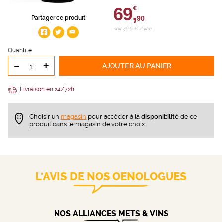
69,
€
90
Partager ce produit
soit 46,6 € / litre
Quantité
-
+
AJOUTER
AU PANIER
Livraison en 24/72h
Choisir un
magasin
pour accèder à la
disponibilité
de ce
produit dans le magasin de votre choix
L'AVIS DE NOS OENOLOGUES
NOS ALLIANCES METS & VINS