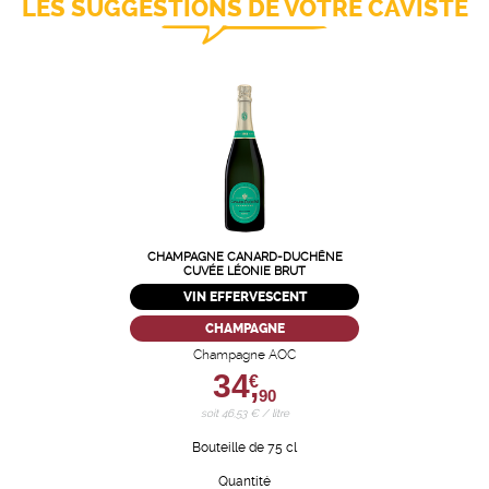
LES SUGGESTIONS DE VOTRE CAVISTE
CHAMPAGNE CANARD-DUCHÊNE
CUVÉE LÉONIE BRUT
VIN EFFERVESCENT
CHAMPAGNE
Champagne AOC
34,
€
90
soit 46,53 € / litre
Bouteille de 75 cl
Quantité